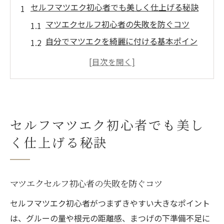
セルフマツエク初心者でも美しく仕上げる秘訣
マツエクセルフ初心者の失敗を防ぐコツ
自分でマツエクを綺麗に付ける基本ポイン
ト
セルフマツエクで自然な仕上がりを得る方
法
初心者が選ぶセルフマツエクキットの特徴
マツエクセルフで理想の目元に近づく秘訣
セルフマツエク初心者でも美し
マツエクを自分で長持ちさせる方法と注意点
く仕上げる秘訣
マツエクセルフで長持ちさせるグルー選び
セルフマツエクの持ちが悪い原因と対策法
マツエクセルフ初心者の失敗を防ぐコツ
自分でマツエクを長持ちさせる毎日のケア
セルフマツエク初心者がつまずきやすい大きなポイント
術
は、グルーの量や根元の距離感、まつげの下準備不足に
セルフマツエクのもちを伸ばす注意ポイン