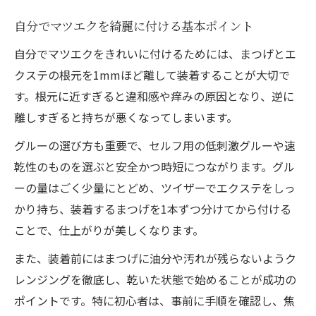
ト
セルフマツエクのコスト比較と節約術
自分でマツエクを綺麗に付ける基本ポイント
手軽にマツエクセルフを続ける工夫とは
自分でマツエクをきれいに付けるためには、まつげとエ
クステの根元を1mmほど離して装着することが大切で
セルフマツエクキットで費用を抑える方法
す。根元に近すぎると違和感や痒みの原因となり、逆に
コスパ重視派にセルフマツエクが最適な理
離しすぎると持ちが悪くなってしまいます。
由
グルーや束のやり方で差がつくセルフマツエク
グルーの選び方も重要で、セルフ用の低刺激グルーや速
術
乾性のものを選ぶと安全かつ時短につながります。グル
ーの量はごく少量にとどめ、ツイザーでエクステをしっ
マツエクセルフのグルー選びで持ちが変わ
かり持ち、装着するまつげを1本ずつ分けてから付ける
る
ことで、仕上がりが美しくなります。
セルフマツエク束の作り方ときれいに付け
るコツ
また、装着前にはまつげに油分や汚れが残らないようク
レンジングを徹底し、乾いた状態で始めることが成功の
初心者でも安心なセルフマツエクグルーの
ポイントです。特に初心者は、事前に手順を確認し、焦
使い方