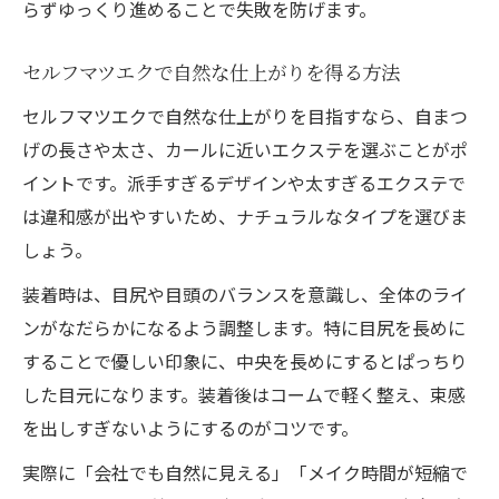
らずゆっくり進めることで失敗を防げます。
マツエクセルフやり方で束感を出すテクニ
ック
セルフマツエクで自然な仕上がりを得る方法
セルフマツエクで下まつげにも挑戦する方
セルフマツエクで自然な仕上がりを目指すなら、自まつ
法
げの長さや太さ、カールに近いエクステを選ぶことがポ
セルフマツエクにおけるデメリットや難しさの
イントです。派手すぎるデザインや太すぎるエクステで
真実
は違和感が出やすいため、ナチュラルなタイプを選びま
セルフマツエクのデメリットと安全対策
しょう。
マツエクセルフは本当に難しい？体験談紹
装着時は、目尻や目頭のバランスを意識し、全体のライ
介
ンがなだらかになるよう調整します。特に目尻を長めに
セルフマツエクで起こりうるトラブル事例
することで優しい印象に、中央を長めにするとぱっちり
初心者が知るべきマツエクセルフの注意点
した目元になります。装着後はコームで軽く整え、束感
セルフマツエクを辞めたくなる理由と対策
を出しすぎないようにするのがコツです。
法
実際に「会社でも自然に見える」「メイク時間が短縮で