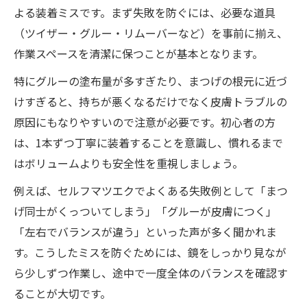
よる装着ミスです。まず失敗を防ぐには、必要な道具
ト
（ツイザー・グルー・リムーバーなど）を事前に揃え、
マツエクセルフで根元位置を正しく取るコ
作業スペースを清潔に保つことが基本となります。
ツ
特にグルーの塗布量が多すぎたり、まつげの根元に近づ
セルフキット選びから下準備まで徹底解説
けすぎると、持ちが悪くなるだけでなく皮膚トラブルの
マツエクセルフキット人気商品の選び方
原因にもなりやすいので注意が必要です。初心者の方
初心者向けセルフマツエクキットの特徴解
は、1本ずつ丁寧に装着することを意識し、慣れるまで
説
はボリュームよりも安全性を重視しましょう。
セルフマツエクで必要な下準備手順まとめ
例えば、セルフマツエクでよくある失敗例として「まつ
マツエクセルフやり方の正しい順序とは
げ同士がくっついてしまう」「グルーが皮膚につく」
グルーやツイザーの選択基準と使い方のコ
「左右でバランスが違う」といった声が多く聞かれま
ツ
す。こうしたミスを防ぐためには、鏡をしっかり見なが
コスパ重視ならセルフマツエクが断然おすすめ
ら少しずつ作業し、途中で一度全体のバランスを確認す
マツエクセルフでコスパ良く始めるポイン
ることが大切です。