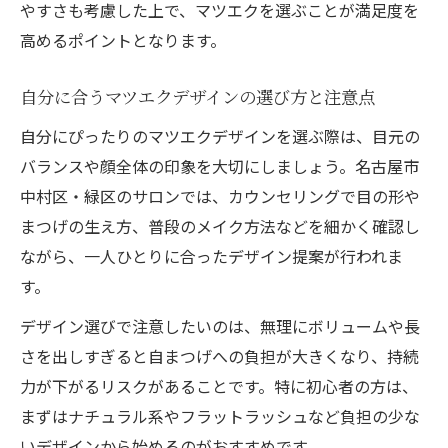
やすさも考慮した上で、マツエクを選ぶことが満足度を
仕上がり
高めるポイントとなります。
マツエクにおけるフラットラッシュの持続
力比較
自分に合うマツエクデザインの選び方と注意点
フラットラッシュ導入サロン選びのポイン
自分にぴったりのマツエクデザインを選ぶ際は、目元の
ト解説
バランスや顔全体の印象を大切にしましょう。名古屋市
最新マツエク技術とフラットラッシュの相
中村区・緑区のサロンでは、カウンセリングで目の形や
性とは
まつげの生え方、普段のメイク方法などを細かく確認し
自然な仕上がりを求める方に適したマツエクの
ながら、一人ひとりに合ったデザイン提案が行われま
秘訣
す。
マツエクで自然な目元を演出するコツと選
デザイン選びで注意したいのは、無理にボリュームや長
び方
さを出しすぎると自まつげへの負担が大きくなり、持続
ナチュラル派におすすめのマツエクデザイ
力が下がるリスクがあることです。特に初心者の方は、
ン紹介
まずはナチュラル系やフラットラッシュなど負担の少な
自然な仕上がりを叶えるマツエク技術のポ
いデザインから始めるのがおすすめです。