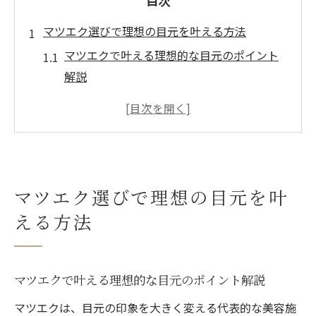
目次
マツエク選びで理想の目元を叶える方法
マツエクで叶える理想的な目元のポイント
解説
自分に合うマツエクデザインの選び方と注
意点
マツエク初心者が失敗しないサロンの見極
め術
まつげの状態に合うマツエクの種類と特徴
マツエク選びで理想の目元を叶
まとめ
える方法
ライフスタイルに合わせたマツエクの選択
基準とは
口コミで話題のマツエク、体験の魅力を探る
マツエクで叶える理想的な目元のポイント解説
マツエクの口コミが示す人気サロンの共通
マツエクは、目元の印象を大きく変える代表的な美容施