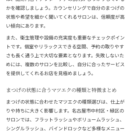
ポイント
かを確認しましょう。カウンセリングで自分のまつげの
まつげパーマから乗り換えたマツエク体験
状態や希望を細かく聞いてくれるサロンは、信頼度が高
談紹介
い傾向にあります。
人気のマツエクを長持ちさせるアフターケアと
また、衛生管理や設備の充実度も重要なチェックポイン
は
トです。個室やリラックスできる空間、予約の取りやす
マツエクの持ちを良くするためのアフター
さも長く通う上で大切な要素となります。失敗しないた
ケア方法
めには、複数のサロンを比較し、自分に合ったサービス
サロン推奨のマツエクケアと自宅での実践
を提供してくれるお店を見極めましょう。
ポイント
マツエクを美しく保つための洗顔と日常ケ
まつげの状態に合うマツエクの種類と特徴まとめ
アの工夫
まつげの状態に合わせたマツエクの種類選びは、仕上が
長持ちマツエクのためのNG行動と正しい対
りや持ちに大きく影響します。名古屋市中村区・緑区の
策法
サロンでは、フラットラッシュやボリュームラッシュ、
シングルラッシュ、バインドロックなど多様なメニュー
口コミで評判のアフターケアグッズの選び