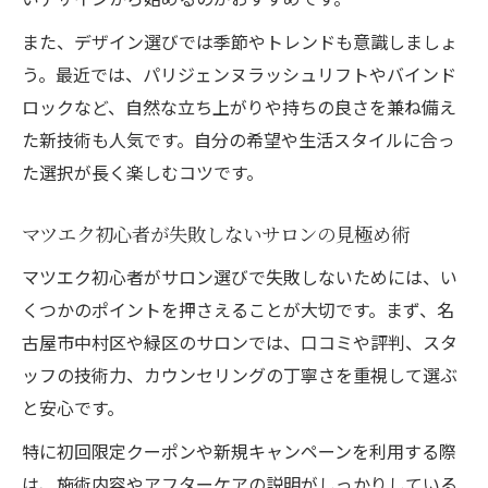
イント
また、デザイン選びでは季節やトレンドも意識しましょ
自まつげに馴染むマツエクの長さや太さの
う。最近では、パリジェンヌラッシュリフトやバインド
選択法
ロックなど、自然な立ち上がりや持ちの良さを兼ね備え
マツエクで違和感なく美しい目元を保つ方
た新技術も人気です。自分の希望や生活スタイルに合っ
法
た選択が長く楽しむコツです。
緑区のまつげパーマ派に知ってほしいマツエク
比較
マツエク初心者が失敗しないサロンの見極め術
まつげパーマとマツエクの違いを徹底比較
マツエク初心者がサロン選びで失敗しないためには、い
解説
くつかのポイントを押さえることが大切です。まず、名
マツエクとパーマそれぞれのメリットと向
古屋市中村区や緑区のサロンでは、口コミや評判、スタ
き不向き
ッフの技術力、カウンセリングの丁寧さを重視して選ぶ
まつげパーマ派必見の最新マツエク活用法
と安心です。
まとめ
特に初回限定クーポンや新規キャンペーンを利用する際
マツエク初心者が知るべきパーマとの選択
は、施術内容やアフターケアの説明がしっかりしている