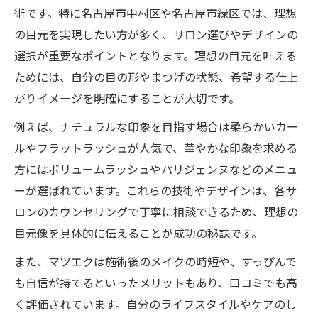
点とは
術です。特に名古屋市中村区や名古屋市緑区では、理想
の目元を実現したい方が多く、サロン選びやデザインの
体験談で分かるマツエク施術のリアルな魅
選択が重要なポイントとなります。理想の目元を叶える
力紹介
ためには、自分の目の形やまつげの状態、希望する仕上
口コミで評判のマツエクサービスを比較解
がりイメージを明確にすることが大切です。
説
施術後の満足度が高いマツエクの理由を分
例えば、ナチュラルな印象を目指す場合は柔らかいカー
析
ルやフラットラッシュが人気で、華やかな印象を求める
方にはボリュームラッシュやパリジェンヌなどのメニュ
マツエク口コミを活用したサロン選びのコ
ーが選ばれています。これらの技術やデザインは、各サ
ツ
ロンのカウンセリングで丁寧に相談できるため、理想の
フラットラッシュを取り入れた最新マツエク事
目元像を具体的に伝えることが成功の秘訣です。
情
また、マツエクは施術後のメイクの時短や、すっぴんで
マツエク最新トレンドのフラットラッシュ
も自信が持てるといったメリットもあり、口コミでも高
活用法
く評価されています。自分のライフスタイルやケアのし
フラットラッシュならではの軽さと自然な