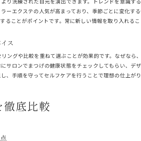
、より洗練された目元を演出できます。トレンドを意識す
セルフ派需要を活かした新サービス展開
カラーエクステの人気が高まっており、季節ごとに変化する
クすることがポイントです。常に新しい情報を取り入れる
効率的な仕入れでコストカットする秘訣
サロン経営に必要なマツエク最新知識
バイス
持続性で選ぶマツエクの最新事情
長持ちするマツエクの条件と選び方解説
セリングや比較を重ねて選ぶことが効果的です。なぜなら
前にサロンでまつげの健康状態をチェックしてもらい、デ
ピタグルー・麗グルーで持続力を比較
視し、手順を守ってセルフケアを行うことで理想の仕上が
持続性重視のマツエク活用術まとめ
マツエクの取れにくさを高めるコツ
グルーによる持続性の違いと実体験
を徹底比較
最新マツエク技術で叶う長持ち体験
購入先はどこが安心？グルー選びの極意
信頼できるマツエクグルー購入先の選び方
意点