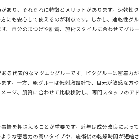
オンラインショップと実店舗の比較ポイント
類があり、それぞれに特徴とメリットがあります。速乾性
ピタグルー・麗グルーの購入時注意点
の方にも安心して使えるのが利点です。しかし、速乾性グ
安心して使えるマツエクグルー入手方法
ます。自分のまつげや肌質、施術スタイルに合わせてグル
正規品マツエクグルーを見極めるコツ
セルフ派にもおすすめの購入先ガイド
自分に合うマツエク体験の始め方ガイド
マツエク初心者が体験前に知るべきこと
がある代表的なマツエクグルーです。ピタグルーは密着力
自分に合うマツエクデザインの見つけ方
います。一方、麗グルーは低刺激設計で、目元が敏感な方
グルー選びで迷わないための実践法
イメージ、肌質に合わせて比較検討し、専門スタッフのア
マツエク体験を楽しむための準備と心構え
ピタグルーや麗グルー体験談から学ぶコツ
安心して始めるマツエク体験の流れ
ー事情を押さえることが重要です。近年は成分改良によっ
のような密着力の高いタイプや、施術後の乾燥時間が短縮