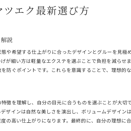
自分に合うマツエク選定の実践的アドバイス
マツエク最新選び方
グルーの種類と特徴を徹底比較
マツエクグルーの種類別メリットと注意点
ピタグルー・麗グルーの違いと選び方
ト解説
持続力重視のマツエクグルー最新事情
状態や希望する仕上がりに合ったデザインとグルーを見極
刺激の少ないマツエクグルーの選択基準
つげが細い方は軽量なエクステを選ぶことで負担を減らせ
セルフ・サロン向けグルー比較ポイント
敗を防ぐポイントです。これらを意識することで、理想的
自分の肌に優しいマツエクグルーの探し方
セルフ派が知るべきマツエクのコツ
ン
セルフマツエクで安全に装着する基本手順
の特徴を理解し、自分の目元に合うものを選ぶことが大切
マツエクグルー選びと取扱いの注意点
ルデザインは自然な美しさを演出し、ボリュームデザイン
ピタグルー・麗グルー活用セルフのコツ
足度の高い仕上がりになります。最終的に、自分の理想に
セルフ派向けマツエク失敗しないポイント