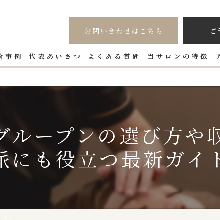
お問い合わせはこちら
ご
術事例
代表あいさつ
よくある質問
当サロンの特徴
LED
カラーエクステ
グループンの選び方や
フラットラッシュ
派にも役立つ最新ガイ
リフトアップ
つけ放題