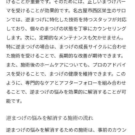
げることが重要です。そのためには、正しいまつげパー
リラックスして施術を受ける秘訣
マを受けることが効果的です。名古屋市西区栄生のサロ
プライバシーを守るための工夫
ンでは、逆まつげに特化した技術を持つスタッフが対応
贅沢な時間を感じる空間設計
しており、個々のまつげの状態を丁寧にカウンセリング
個室施術での安心感とメリット
します。次に、定期的なメンテナンスも欠かせません。
特に逆まつげの場合は、まつげの成長サイクルに合わせ
施術中にリラックスするためのポイント
た施術を受けることで、長期的な改善が期待できます。
逆まつげに悩む方必見のまつげパーマ施術
また、施術後のホームケアについても、プロのアドバイ
逆まつげ改善のための施術方法
スを受けることで、まつげの健康を維持できます。この
まつげパーマで得られる効果とは
ように、専門的なケアとアフターフォローを組み合わせ
施術前のカウンセリングの重要性
ることで、逆まつげの悩みを効果的に解消することが可
逆まつげ改善の成功事例
能です。
まつげパーマ後のメンテナンス方法
逆まつげの悩みを持つ方へのアドバイス
逆まつげの悩みを解消する施術の流れ
お問い合わせ前に知っておきたいまつげパーマ
逆まつげの悩みを解消するための施術は、事前のカウン