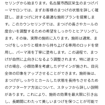
の基本
セリングから始まります。名古屋市西区栄生のまつげパ
ーマサロンでは、まずお客様のまつげの状態を詳しく確
まつげパーマの基本的な流れ
認し、逆まつげに対する最適な施術プランを提案しま
初めての方に知っておいてほしいこと
す。このカウンセリングでは、まつげの長さやカールの
まつげの状態に合わせた施術の選び方
度合いを調整するための希望をしっかりとヒアリングし
施術前の準備と注意事項
ます。その後、実際の施術に入ります。施術は通常、ま
まつげパーマの持続期間と頻度
つげをしっかりと根本から持ち上げる専用のロッドを使
よくある質問とその解答
用し、パーマ液を丁寧に塗布します。この過程で、まつ
げが自然に上向きになるよう調整されます。特に逆まつ
げの場合、小顔効果を考慮したデザインが施され、目元
全体の印象をアップさせることができます。施術後は、
まつげがしっかりとカールした状態を長持ちさせるため
のアフターケア方法について、スタッフから詳しい説明
があります。これにより、施術の効果を最大限に引き出
し、長期間にわたって美しいまつげを保つことが可能で