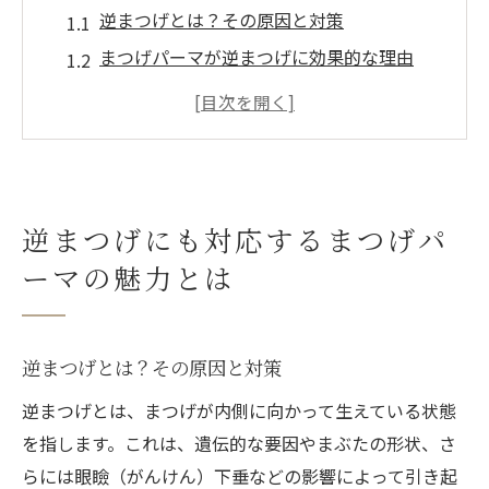
逆まつげとは？その原因と対策
まつげパーマが逆まつげに効果的な理由
プロが教える逆まつげケアのポイント
逆まつげの悩みを解消する施術の流れ
まつげパーマ施術後のお手入れ方法
逆まつげに優しい施術を受けるメリット
逆まつげにも対応するまつげパ
小顔効果を引き出すまつげパーマの秘密
ーマの魅力とは
まつげパーマが小顔効果に繋がる理由
施術前後で変わる顔の印象
小顔効果を最大化するための施術ポイント
逆まつげとは？その原因と対策
プロが語る小顔効果の裏側
逆まつげとは、まつげが内側に向かって生えている状態
まつげパーマと他の美容施術のコラボレー
を指します。これは、遺伝的な要因やまぶたの形状、さ
ション
らには眼瞼（がんけん）下垂などの影響によって引き起