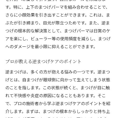
す。特に、上下のまつげパーマを組み合わせることで、
プロの目で見る理想のまつげカール
さらに小顔効果を引き出すことができます。これは、ま
長持ちする施術を受けるためのポイント
ぶたが引き締まり、目元が際立つためです。また、逆ま
プロが推奨するアフターケアの方法
つげの根本的な解決策として、まつげパーマは日常のケ
名古屋市西区栄生で選ばれる理由とその魅力
アを楽にし、ビューラー等の使用頻度を減らし、まつげ
名古屋市西区栄生の地域特性とサロン選び
へのダメージを最小限に抑えることができます。
アクセスの良さが生む利便性
地域密着型サロンの安心感
プロが教える逆まつげケアのポイント
サロン選びで重視すべきポイント
逆まつげは、多くの方が抱える悩みの一つです。逆まつ
名古屋市西区栄生でのまつげパーマ体験談
げとは、自まつげが眼球側に向かって生えてしまう状態
のことを指します。この状態が続くと、まつげが目に触
地元で愛される理由を探る
れて不快感や炎症の原因になることもあります。そこ
完全個室で受けるまつげパーマの贅沢体験
で、プロの施術者から学ぶ逆まつげケアのポイントを紹
完全個室が提供するプライベート空間の魅
介します。まずは、まつげの根本からしっかりと持ち上
力