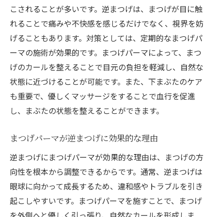
実際に小顔効果を実感したお客様の声
こされることが多いです。逆まつげは、まつげが目に触
上下まつげパーマで理想の目元を手に入れる方
れることで痛みや不快感を感じるだけでなく、視界を妨
法
げることもあります。対策としては、定期的なまつげパ
上下まつげパーマの施術プロセス
ーマの施術が効果的です。まつげパーマによって、まつ
げのカールを整えることで目元の負担を軽減し、自然な
理想の目元を実現するためのデザイン選び
状態に近づけることが可能です。また、下まぶたのケア
上下別々のカールで目元を強調するテクニ
も重要で、優しくマッサージをすることで血行を促進
ック
し、まぶたの状態を整えることができます。
施術後の目元ケアの重要性
まつげパーマ後のメイクのコツ
まつげパーマが逆まつげに効果的な理由
長持ちする上下まつげパーマの秘訣
逆まつげにまつげパーマが効果的な理由は、まつげの方
プロの施術でまつげを美しく仕上げる重要性
向性を根本から調整できるからです。通常、逆まつげは
プロが施術するまつげパーマの安心感
眼球に向かって成長するため、違和感やトラブルを引き
美しい仕上がりを実現する技術
起こしやすいです。まつげパーマを施すことで、まつげ
施術者とのコミュニケーションの重要性
を外側へと優しく引っ張り、自然なカールを形成しま